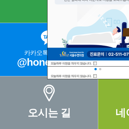
카카오톡 상담문의
@honeysleep
02
오시는 길
네