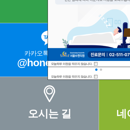
카카오톡 상담문의
@honeysleep
02
오시는 길
네