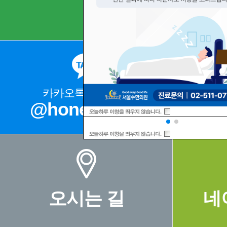
카카오톡 상담문의
@honeysleep
02
오시는 길
네