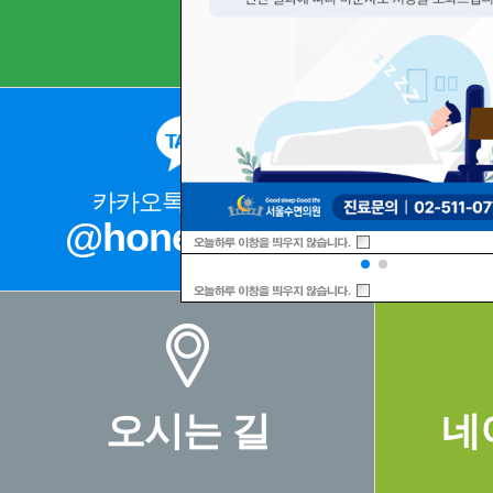
카카오톡 상담문의
@honeysleep
02
오시는 길
네