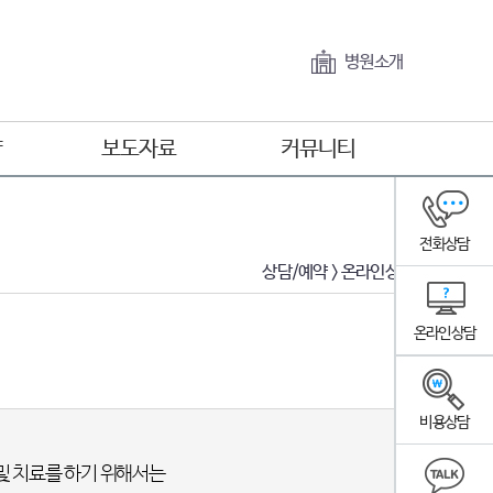
병원소개
약
보도자료
커뮤니티
방송자료
영상자료
전화상담
언론자료
공지사항
상담/예약 > 온라인상담
수면뉴스
취소
수면아카데미
온라인상담
문
수면자가측정
비용상담
및 치료를 하기 위해서는