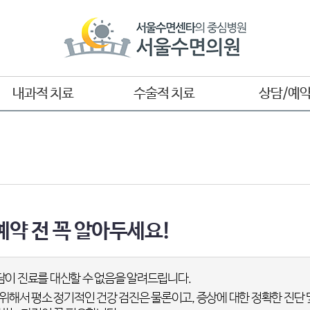
내과적 치료
수술적 치료
상담/예
수면위생
수술적 치료의 개념
온라인상담
양압기(CPAP)치료
코 수술
진료예약
구강내장치
단순코골이 수술
네이버예약
수면무호흡증 수술
예약확인 및 
예약 전 꼭 알아두세요!
수술 후 재발하였다면?
자주 하는 질
이 진료를 대신할 수 없음을 알려드립니다.
위해서 평소 정기적인 건강 검진은 물론이고, 증상에 대한 정확한 진단 