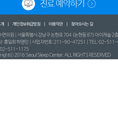
진료 예약하기
소개
|
개인정보취급방침
|
이용약관
|
찾아오시는 길
수면의원
|
서울특별시 강남구 논현로 704 (논현동 87) 아이캐슬 2
: 홍일희 하영민
|
사업자번호: 211-90-47251
|
TEL: 02-511
 02-511-1175
rightⓒ 2016 Seoul Sleep Center. ALL RIGHTS RESERVED