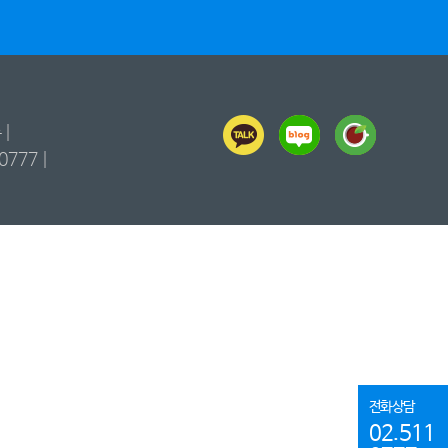
층
|
-0777
|
전화상담
02.511