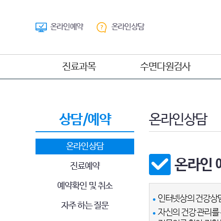
온라인예약
온라인상담
진료과목
수면다원검사
코골이/무호흡증
야간수면다원검사
소아수면장애
양압기(CPAP)압력검사
상담/예약
온라인상담
하지불안증
다중수면잠복기검사
온라인상담
주간졸림증
온라인 
불면증
진료예약
과다수면/기면증
예약확인 및 취소
이갈이
인터넷상의 건강상담
자주 하는 질문
자신의 건강 관리를 
시차증후군