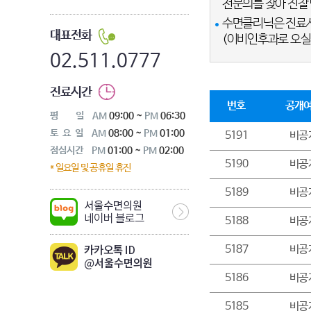
전문의를 찾아 진찰 
기타수면장애
수면클리닉은 진료시
대표전화
지방거주자프로그램
(이비인후과로 오실 
02.511.0777
군인전문프로그램
진료시간
번호
공개
평
일
AM
09:00 ~
PM
06:30
토
요
일
AM
08:00 ~
PM
01:00
5191
비공
점심시간
PM
01:00 ~
PM
02:00
5190
비공
* 일요일 및 공휴일 휴진
5189
비공
5188
비공
5187
비공
5186
비공
5185
비공