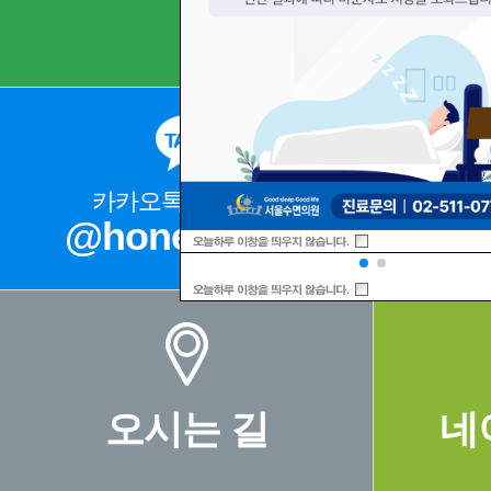
카카오톡 상담문의
@honeysleep
02
오시는 길
네