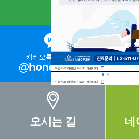
카카오톡 상담문의
@honeysleep
02
오시는 길
네